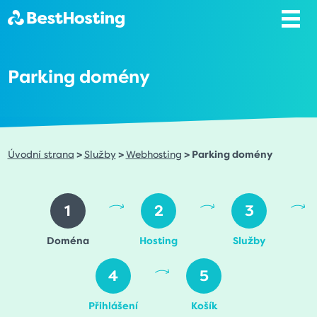
Parking domény
Úvodní strana
>
Služby
>
Webhosting
> Parking domény
1
2
3
Doména
Hosting
Služby
4
5
Přihlášení
Košík