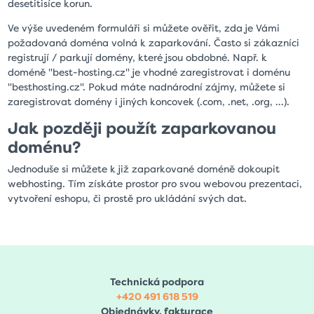
desetitisíce korun.
Ve výše uvedeném formuláři si můžete ověřit, zda je Vámi
požadovaná doména volná k zaparkování. Často si zákazníci
registrují / parkují domény, které jsou obdobné. Např. k
doméně "best-hosting.cz" je vhodné zaregistrovat i doménu
"besthosting.cz". Pokud máte nadnárodní zájmy, můžete si
zaregistrovat domény i jiných koncovek (.com, .net, .org, ...).
Jak později použít zaparkovanou
doménu?
Jednoduše si můžete k již zaparkované doméně dokoupit
webhosting. Tím získáte prostor pro svou webovou prezentaci,
vytvoření eshopu, či prostě pro ukládání svých dat.
Technická podpora
+420 491 618 519
Objednávky, fakturace