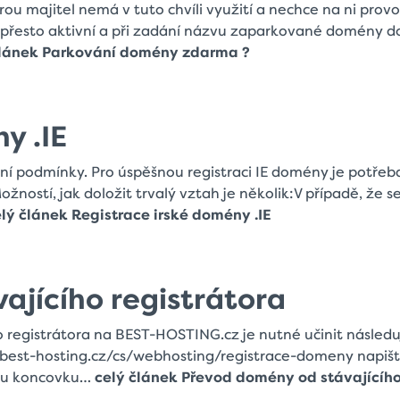
 majitel nemá v tuto chvíli využití a nechce na ni prov
 přesto aktivní a při zadání názvu zaparkované domény d
článek Parkování domény zdarma ?
y .IE
lní podmínky. Pro úspěšnou registraci IE domény je potřeb
žností, jak doložit trvalý vztah je několik:V případě, že s
lý článek Registrace irské domény .IE
ajícího registrátora
registrátora na BEST-HOSTING.cz je nutné učinit následuj
//best-hosting.cz/cs/webhosting/registrace-domeny napiš
nou koncovku…
celý článek Převod domény od stávajícíh