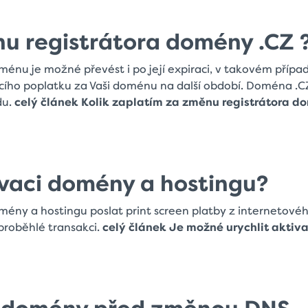
nu registrátora domény .CZ 
nu je možné převést i po její expiraci, v takovém přípa
ího poplatku za Vaši doménu na další období. Doména .C
du.
celý článek Kolik zaplatím za změnu registrátora 
ivaci domény a hostingu?
mény a hostingu poslat print screen platby z internetové
proběhlé transakci.
celý článek Je možné urychlit aktiva