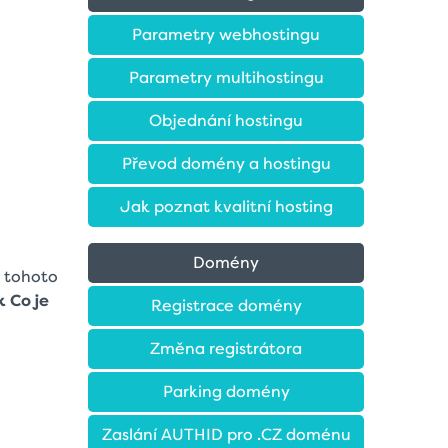
Parametry webhostingu
Parametry multihostingu
Objednání hostingu
Převod domény a hostingu
Jak poznat kvalitní hosting
Domény
z tohoto
k Co je
Registrace domény
Změna registrátora
Parking domény
Zaslání AUTHID pro .CZ doménu