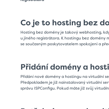
Co je to hosting bez 
Hosting bez domény je takový webhosting, kd
u jiného registrátora. K hostingu bez domény 
se současným poskytovatelem spokojeni a př
Přidání domény a host
Přidání nové domény a hostingu na virtuální s
Předpokladem je již nainstalovaný virtuální serv
správu ISPConfigu. Pokud máte již svůj virtuál