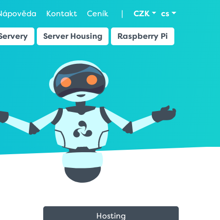
Nápověda
Kontakt
Ceník
|
CZK
cs
Servery
Server Housing
Raspberry Pi
Hosting