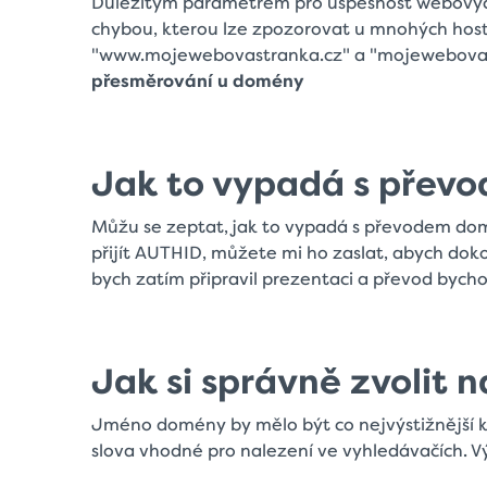
Důležitým parametrem pro úspěšnost webových
chybou, kterou lze zpozorovat u mnohých hos
"www.mojewebovastranka.cz" a "mojewebovast
přesměrování u domény
Jak to vypadá s přev
Můžu se zeptat, jak to vypadá s převodem do
přijít AUTHID, můžete mi ho zaslat, abych dokon
bych zatím připravil prezentaci a převod byc
Jak si správně zvolit 
Jméno domény by mělo být co nejvýstižnější k
slova vhodné pro nalezení ve vyhledávačích. 