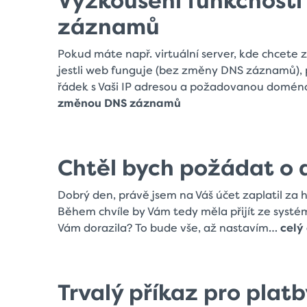
Vyzkoušení funkčnost
záznamů
Pokud máte např. virtuální server, kde chcete
jestli web funguje (bez změny DNS záznamů), 
řádek s Vaši IP adresou a požadovanou domé
změnou DNS záznamů
Chtěl bych požádat o 
Dobrý den, právě jsem na Váš účet zaplatil za 
Během chvíle by Vám tedy měla přijít ze systém
Vám dorazila? To bude vše, až nastavím…
celý
Trvalý příkaz pro plat