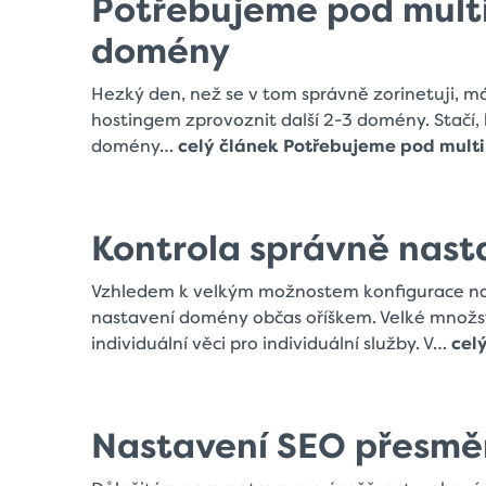
Potřebujeme pod multi
domény
Hezký den, než se v tom správně zorinetuji, m
hostingem zprovoznit další 2-3 domény. Stačí, k
domény…
celý článek Potřebujeme pod mult
Kontrola správně nas
Vzhledem k velkým možnostem konfigurace na
nastavení domény občas oříškem. Velké množstv
individuální věci pro individuální služby. V…
cel
Nastavení SEO přesmě