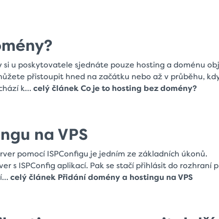
domény?
y si u poskytovatele sjednáte pouze hosting a doménu ob
můžete přistoupit hned na začátku nebo až v průběhu, kdy
echází k…
celý článek Co je to hosting bez domény?
ingu na VPS
erver pomocí ISPConfigu je jedním ze základních úkonů.
er s ISPConfig aplikací. Pak se stačí přihlásit do rozhraní 
ní…
celý článek Přidání domény a hostingu na VPS