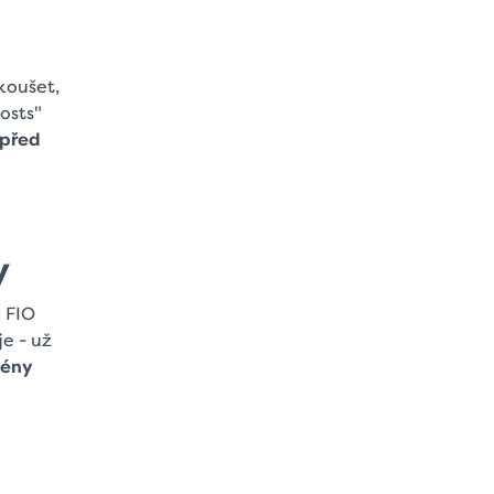
koušet,
osts"
 před
y
a FIO
je - už
mény