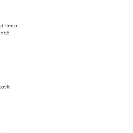
od tímto
e obě
tavit