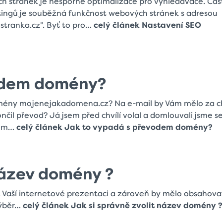
 stránek je nesporně optimalizace pro vyhledávače. Čas
tingů je souběžná funkčnost webových stránek s adresou
ranka.cz". Byť to pro…
celý článek Nastavení SEO
odem domény?
mény mojenejakadomena.cz? Na e-mail by Vám mělo za ch
čil převod? Já jsem před chvílí volal a domlouvali jsme se
hom…
celý článek Jak to vypadá s převodem domény?
název domény ?
 Vaší internetové prezentaci a zároveň by mělo obsahovat
Výběr…
celý článek Jak si správně zvolit název domény 