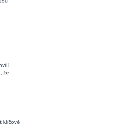
tou
víli
, že
 klíčové
?