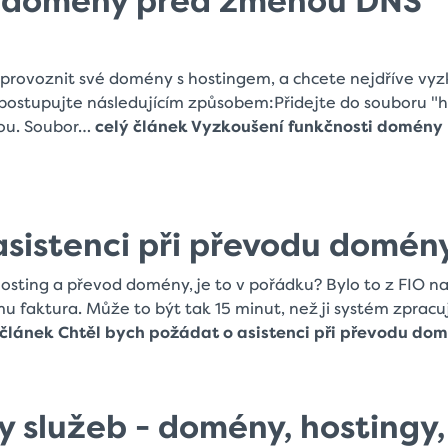
i domény před změnou DNS
 zprovoznit své domény s hostingem, a chcete nejdříve vyz
postupujte následujícím způsobem:Přidejte do souboru "h
nou. Soubor…
celý článek Vyzkoušení funkčnosti domény
asistenci při převodu domén
hosting a převod domény, je to v pořádku? Bylo to z FIO n
u faktura. Může to být tak 15 minut, než ji systém zpracu
 článek Chtěl bych požádat o asistenci při převodu do
by služeb - domény, hostingy,