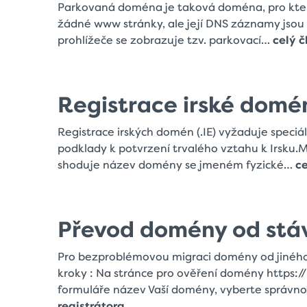
Parkovaná doména je taková doména, pro kterou
žádné www stránky, ale její DNS záznamy jsou
prohlížeče se zobrazuje tzv. parkovací…
celý 
Registrace irské domén
Registrace irských domén (.IE) vyžaduje speciá
podklady k potvrzení trvalého vztahu k Irsku.Mo
shoduje název domény se jmeném fyzické…
ce
Převod domény od stáv
Pro bezproblémovou migraci domény od jiného 
kroky : Na stránce pro ověření domény https:
formuláře název Vaší domény, vyberte správ
registrátora