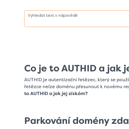
Vyhledat text v nápovědě
Co je to AUTHID a jak j
AUTHID je autentizační řetězec, který se použ
řetězce nelze doménu přesunout k novému regi
to AUTHID a jak jej získám?
Parkování domény zda