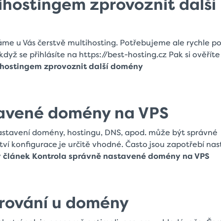
hostingem zprovoznit další
áme u Vás čerstvě multihosting. Potřebujeme ale rychle p
dyž se přihlásíte na https://best-hosting.cz Pak si ověřít
ihostingem zprovoznit další domény
tavené domény na VPS
stavení domény, hostingu, DNS, apod. může být správné
í konfigurace je určitě vhodné. Často jsou zapotřebí nas
ý článek Kontrola správně nastavené domény na VPS
rování u domény