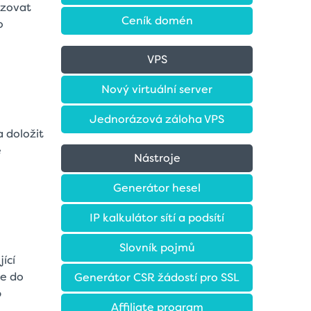
ozovat
Ceník domén
o
VPS
Nový virtuální server
Jednorázová záloha VPS
a doložit
e
Nástroje
Generátor hesel
IP kalkulátor sítí a podsítí
Slovník pojmů
ící
te do
Generátor CSR žádostí pro SSL
o
Affiliate program