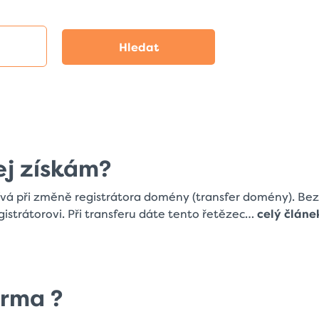
ej získám?
ívá při změně registrátora domény (transfer domény). Be
strátorovi. Při transferu dáte tento řetězec…
celý článe
rma ?