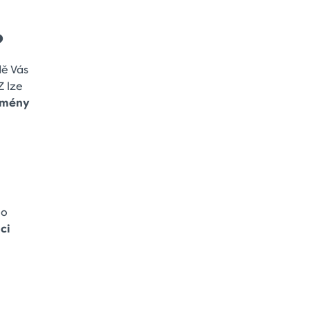
?
dě Vás
Z lze
domény
ho
ci